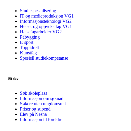
Studiespesialisering
IT og medieproduksjon VG1
Informasjonsteknologi VG2
Helse- og oppvekstfag VG1
Helsefagarbeider VG2
Påbygging
E-sport
Toppidrett
Kunstfag
Spesiell studiekompetanse
Bli elev
Søk skoleplass
Informasjon om søknad
Søkere uten ungdomsrett
Priser og stipend
Elev på Nesna
Informasjon til foreldre