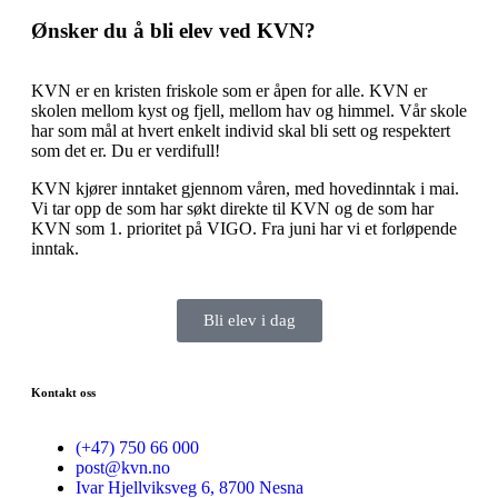
Ønsker du å bli elev ved KVN?
KVN er en kristen friskole som er åpen for alle. KVN er
skolen mellom kyst og fjell, mellom hav og himmel. Vår skole
har som mål at hvert enkelt individ skal bli sett og respektert
som det er. Du er verdifull!
KVN kjører inntaket gjennom våren, med hovedinntak i mai.
Vi tar opp de som har søkt direkte til KVN og de som har
KVN som 1. prioritet på VIGO. Fra juni har vi et forløpende
inntak.
Bli elev i dag
Kontakt oss
(+47) 750 66 000
post@kvn.no
Ivar Hjellviksveg 6, 8700 Nesna