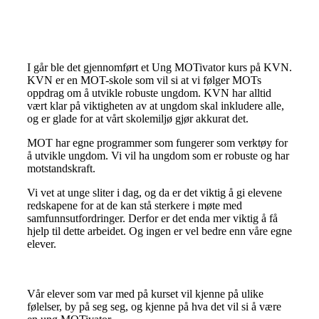
I går ble det gjennomført et Ung MOTivator kurs på KVN.
KVN er en MOT-skole som vil si at vi følger MOTs
oppdrag om å utvikle robuste ungdom. KVN har alltid
vært klar på viktigheten av at ungdom skal inkludere alle,
og er glade for at vårt skolemiljø gjør akkurat det.
MOT har egne programmer som fungerer som verktøy for
å utvikle ungdom. Vi vil ha ungdom som er robuste og har
motstandskraft.
Vi vet at unge sliter i dag, og da er det viktig å gi elevene
redskapene for at de kan stå sterkere i møte med
samfunnsutfordringer. Derfor er det enda mer viktig å få
hjelp til dette arbeidet. Og ingen er vel bedre enn våre egne
elever.
Vår elever som var med på kurset vil kjenne på ulike
følelser, by på seg seg, og kjenne på hva det vil si å være