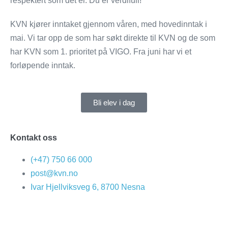
respektert som det er. Du er verdifull!
KVN kjører inntaket gjennom våren, med hovedinntak i
mai. Vi tar opp de som har søkt direkte til KVN og de som
har KVN som 1. prioritet på VIGO. Fra juni har vi et
forløpende inntak.
Bli elev i dag
Kontakt oss
(+47) 750 66 000
post@kvn.no
Ivar Hjellviksveg 6, 8700 Nesna