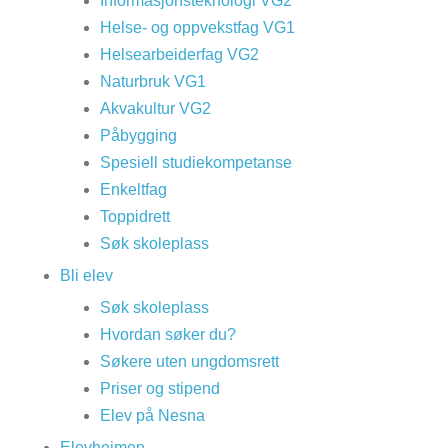
Informasjonsteknologi VG2
Helse- og oppvekstfag VG1
Helsearbeiderfag VG2
Naturbruk VG1
Akvakultur VG2
Påbygging
Spesiell studiekompetanse
Enkeltfag
Toppidrett
Søk skoleplass
Bli elev
Søk skoleplass
Hvordan søker du?
Søkere uten ungdomsrett
Priser og stipend
Elev på Nesna
Elevheimen