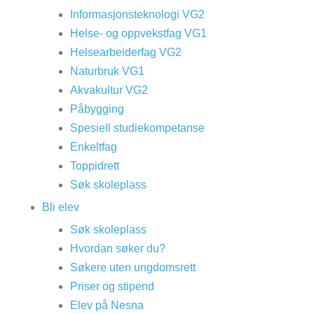
Informasjonsteknologi VG2
Helse- og oppvekstfag VG1
Helsearbeiderfag VG2
Naturbruk VG1
Akvakultur VG2
Påbygging
Spesiell studiekompetanse
Enkeltfag
Toppidrett
Søk skoleplass
Bli elev
Søk skoleplass
Hvordan søker du?
Søkere uten ungdomsrett
Priser og stipend
Elev på Nesna