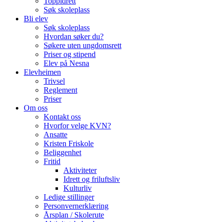
Toppidrett
Søk skoleplass
Bli elev
Søk skoleplass
Hvordan søker du?
Søkere uten ungdomsrett
Priser og stipend
Elev på Nesna
Elevheimen
Trivsel
Reglement
Priser
Om oss
Kontakt oss
Hvorfor velge KVN?
Ansatte
Kristen Friskole
Beliggenhet
Fritid
Aktiviteter
Idrett og friluftsliv
Kulturliv
Ledige stillinger
Personvernerklæring
Årsplan / Skolerute