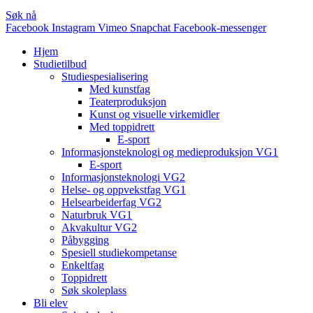
Søk nå
Facebook
Instagram
Vimeo
Snapchat
Facebook-messenger
Hjem
Studietilbud
Studiespesialisering
Med kunstfag
Teaterproduksjon
Kunst og visuelle virkemidler
Med toppidrett
E-sport
Informasjonsteknologi og medieproduksjon VG1
E-sport
Informasjonsteknologi VG2
Helse- og oppvekstfag VG1
Helsearbeiderfag VG2
Naturbruk VG1
Akvakultur VG2
Påbygging
Spesiell studiekompetanse
Enkeltfag
Toppidrett
Søk skoleplass
Bli elev