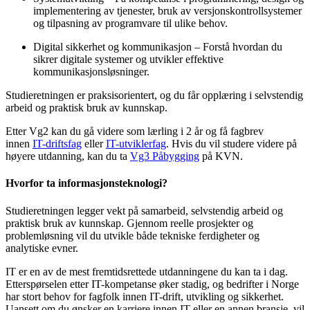
implementering av tjenester, bruk av versjonskontrollsystemer
og tilpasning av programvare til ulike behov.
Digital sikkerhet og kommunikasjon – Forstå hvordan du
sikrer digitale systemer og utvikler effektive
kommunikasjonsløsninger.
Studieretningen er praksisorientert, og du får opplæring i selvstendig
arbeid og praktisk bruk av kunnskap.
Etter Vg2 kan du gå videre som lærling i 2 år og få fagbrev
innen
IT-driftsfag
eller
IT-utviklerfag
. Hvis du vil studere videre på
høyere utdanning, kan du ta
Vg3 Påbygging
på KVN.
Hvorfor ta informasjonsteknologi?
Studieretningen legger vekt på samarbeid, selvstendig arbeid og
praktisk bruk av kunnskap. Gjennom reelle prosjekter og
problemløsning vil du utvikle både tekniske ferdigheter og
analytiske evner.
IT er en av de mest fremtidsrettede utdanningene du kan ta i dag.
Etterspørselen etter IT-kompetanse øker stadig, og bedrifter i Norge
har stort behov for fagfolk innen IT-drift, utvikling og sikkerhet.
Uansett om du ønsker en karriere innen IT eller en annen bransje, vil