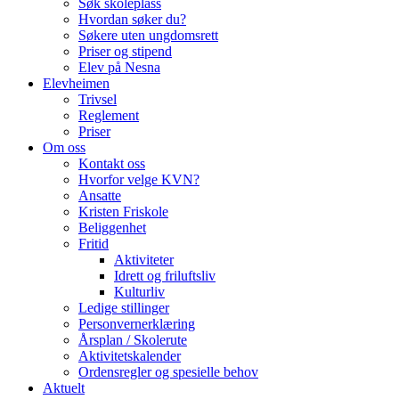
Søk skoleplass
Hvordan søker du?
Søkere uten ungdomsrett
Priser og stipend
Elev på Nesna
Elevheimen
Trivsel
Reglement
Priser
Om oss
Kontakt oss
Hvorfor velge KVN?
Ansatte
Kristen Friskole
Beliggenhet
Fritid
Aktiviteter
Idrett og friluftsliv
Kulturliv
Ledige stillinger
Personvernerklæring
Årsplan / Skolerute
Aktivitetskalender
Ordensregler og spesielle behov
Aktuelt