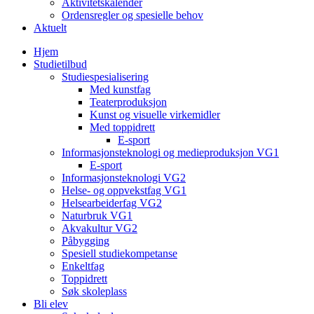
Aktivitetskalender
Ordensregler og spesielle behov
Aktuelt
Hjem
Studietilbud
Studiespesialisering
Med kunstfag
Teaterproduksjon
Kunst og visuelle virkemidler
Med toppidrett
E-sport
Informasjonsteknologi og medieproduksjon VG1
E-sport
Informasjonsteknologi VG2
Helse- og oppvekstfag VG1
Helsearbeiderfag VG2
Naturbruk VG1
Akvakultur VG2
Påbygging
Spesiell studiekompetanse
Enkeltfag
Toppidrett
Søk skoleplass
Bli elev