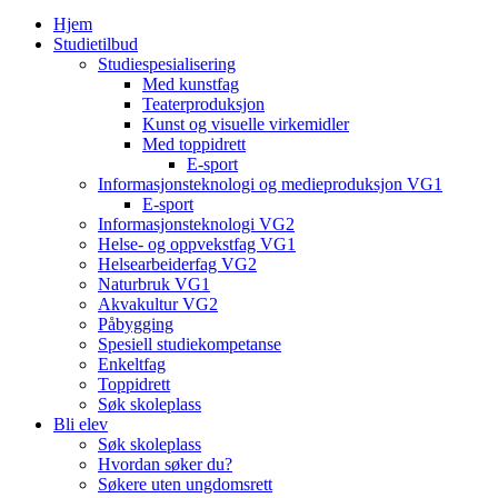
Hjem
Studietilbud
Studiespesialisering
Med kunstfag
Teaterproduksjon
Kunst og visuelle virkemidler
Med toppidrett
E-sport
Informasjonsteknologi og medieproduksjon VG1
E-sport
Informasjonsteknologi VG2
Helse- og oppvekstfag VG1
Helsearbeiderfag VG2
Naturbruk VG1
Akvakultur VG2
Påbygging
Spesiell studiekompetanse
Enkeltfag
Toppidrett
Søk skoleplass
Bli elev
Søk skoleplass
Hvordan søker du?
Søkere uten ungdomsrett