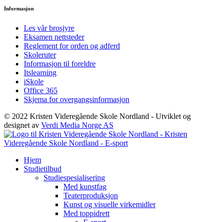
Informasjon
Les vår brosjyre
Eksamen nettsteder
Reglement for orden og adferd
Skoleruter
Informasjon til foreldre
Itslearning
iSkole
Office 365
Skjema for overgangsinformasjon
© 2022 Kristen Videregående Skole Nordland - Utviklet og
designet av
Verdi Media Norge AS
Hjem
Studietilbud
Studiespesialisering
Med kunstfag
Teaterproduksjon
Kunst og visuelle virkemidler
Med toppidrett