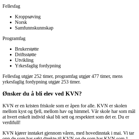
Fellesfag
Kroppsøving
Norsk
Samfunnskunnskap
Programfag
Brukerstøtte
Driftsstøtte
Utvikling
Yrkesfaglig fordypning
Fellesfag utgjør 252 timer, programfag utgjør 477 timer, mens
yrkesfaglig fordypning utgjør 253 timer.
Ønsker du å bli elev ved KVN?
KVN er en kristen friskole som er åpen for alle. KVN er skolen
mellom kyst og fjell, mellom hav og himmel. Vår skole har som mål
at hvert enkelt individ skal bli sett og respektert som det er. Du er
verdifull!
KVN kjører inntaket gjennom våren, med hovedinntak i mai. Vi tar
opp de som har søkt direkte til KVN og de som har KVN som 1.