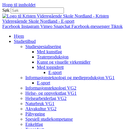
Hopp til innholdet
Søk
Facebook
Instagram
Vimeo
Snapchat
Facebook-messenger
Tiktok
Hjem
Studietilbud
Studiespesialisering
Med kunstfag
Teaterproduksjon
Kunst og visuelle virkemidler
Med toppidrett
E-sport
Informasjonsteknologi og medieproduksjon VG1
E-sport
Informasjonsteknologi VG2
Helse- og oppvekstfag VG1
Helsearbeiderfag VG2
Naturbruk VG1
Akvakultur VG2
Påbygging
Spesiell studiekompetanse
Enkeltfag