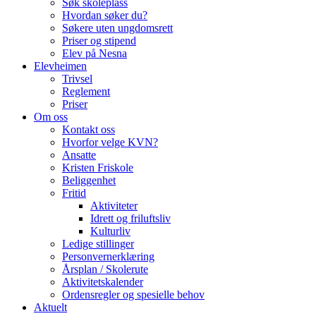
Søk skoleplass
Hvordan søker du?
Søkere uten ungdomsrett
Priser og stipend
Elev på Nesna
Elevheimen
Trivsel
Reglement
Priser
Om oss
Kontakt oss
Hvorfor velge KVN?
Ansatte
Kristen Friskole
Beliggenhet
Fritid
Aktiviteter
Idrett og friluftsliv
Kulturliv
Ledige stillinger
Personvernerklæring
Årsplan / Skolerute
Aktivitetskalender
Ordensregler og spesielle behov
Aktuelt