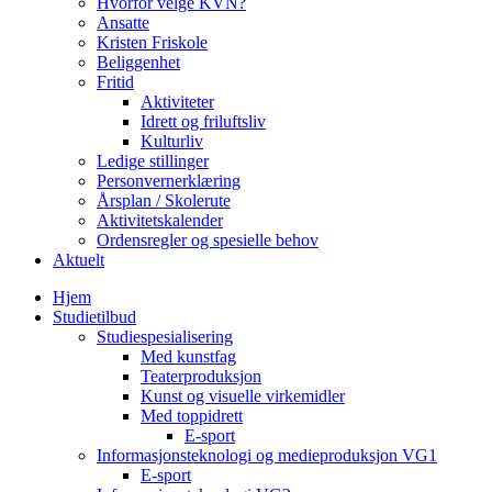
Hvorfor velge KVN?
Ansatte
Kristen Friskole
Beliggenhet
Fritid
Aktiviteter
Idrett og friluftsliv
Kulturliv
Ledige stillinger
Personvernerklæring
Årsplan / Skolerute
Aktivitetskalender
Ordensregler og spesielle behov
Aktuelt
Hjem
Studietilbud
Studiespesialisering
Med kunstfag
Teaterproduksjon
Kunst og visuelle virkemidler
Med toppidrett
E-sport
Informasjonsteknologi og medieproduksjon VG1
E-sport