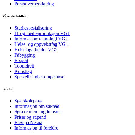
Personvernerklæring
Våre studietilbud
Studiespesialisering
IT og medieproduksjon VG1
Informasjonsteknologi VG2
Helse- og oppvekstfag VG1
Helsefagarbeider VG2
Påbygging
E-sport
Toppidrett
Kunstfag
Spesiell studiekompetanse
Bli elev
Søk skoleplass
Informasjon om søknad
Søkere uten ungdomsrett
Priser og stipend
Elev på Nesna
Informasjon til foreldre