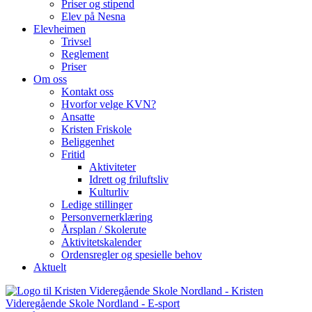
Priser og stipend
Elev på Nesna
Elevheimen
Trivsel
Reglement
Priser
Om oss
Kontakt oss
Hvorfor velge KVN?
Ansatte
Kristen Friskole
Beliggenhet
Fritid
Aktiviteter
Idrett og friluftsliv
Kulturliv
Ledige stillinger
Personvernerklæring
Årsplan / Skolerute
Aktivitetskalender
Ordensregler og spesielle behov
Aktuelt