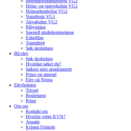
Informasjonsteknologi VG2
Helse- og oppvekstfag VG1
Helsearbeiderfag VG2
Naturbruk VG1
Akvakultur VG2
Påbygging
Spesiell studiekompetanse
Enkeltfag
Toppidrett
Søk skoleplass
Bli elev
Søk skoleplass
Hvordan søker du?
Søkere uten ungdomsrett
Priser og stipend
Elev på Nesna
Elevheimen
Trivsel
Reglement
Priser
Om oss
Kontakt oss
Hvorfor velge KVN?
Ansatte
Kristen Friskole