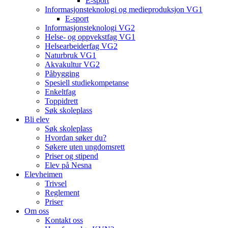
E-sport
Informasjonsteknologi og medieproduksjon VG1
E-sport
Informasjonsteknologi VG2
Helse- og oppvekstfag VG1
Helsearbeiderfag VG2
Naturbruk VG1
Akvakultur VG2
Påbygging
Spesiell studiekompetanse
Enkeltfag
Toppidrett
Søk skoleplass
Bli elev
Søk skoleplass
Hvordan søker du?
Søkere uten ungdomsrett
Priser og stipend
Elev på Nesna
Elevheimen
Trivsel
Reglement
Priser
Om oss
Kontakt oss