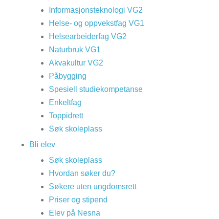
Informasjonsteknologi VG2
Helse- og oppvekstfag VG1
Helsearbeiderfag VG2
Naturbruk VG1
Akvakultur VG2
Påbygging
Spesiell studiekompetanse
Enkeltfag
Toppidrett
Søk skoleplass
Bli elev
Søk skoleplass
Hvordan søker du?
Søkere uten ungdomsrett
Priser og stipend
Elev på Nesna