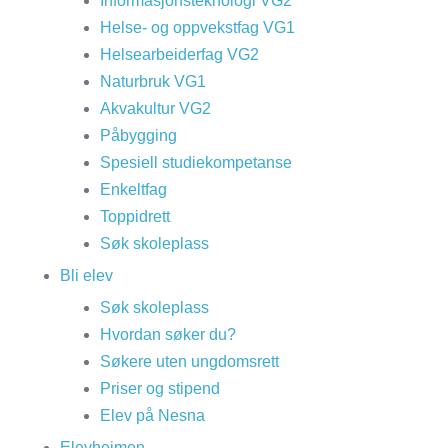
Informasjonsteknologi VG2
Helse- og oppvekstfag VG1
Helsearbeiderfag VG2
Naturbruk VG1
Akvakultur VG2
Påbygging
Spesiell studiekompetanse
Enkeltfag
Toppidrett
Søk skoleplass
Bli elev
Søk skoleplass
Hvordan søker du?
Søkere uten ungdomsrett
Priser og stipend
Elev på Nesna
Elevheimen