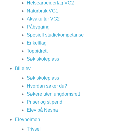
Helsearbeiderfag VG2
Naturbruk VG1
Akvakultur VG2
Påbygging
Spesiell studiekompetanse
Enkeltfag
Toppidrett
Søk skoleplass
Bli elev
Søk skoleplass
Hvordan søker du?
Søkere uten ungdomsrett
Priser og stipend
Elev på Nesna
Elevheimen
Trivsel