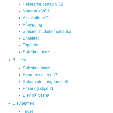
Helsearbeiderfag VG2
Naturbruk VG1
Akvakultur VG2
Påbygging
Spesiell studiekompetanse
Enkeltfag
Toppidrett
Søk skoleplass
Bli elev
Søk skoleplass
Hvordan søker du?
Søkere uten ungdomsrett
Priser og stipend
Elev på Nesna
Elevheimen
Trivsel