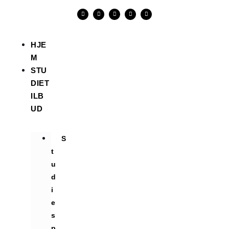
HJE
M
STU
DIET
ILB
UD
S
t
u
d
i
e
s
p